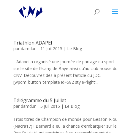
Triathlon ADAPEI
par
damdur
|
11 Juil 2015
|
Le Blog
L’Adapei a organisé une journée de partage du sport
sur le site de l’étang de Baye ainsi qu’au club-house du
CNV. Découvrez dès à présent l’article du JDC.
[wpdm_button_template id=582 style=’light’...
Télégramme du 5 Juillet
par
damdur
|
5 Juil 2015
|
Le Blog
Trois titres de Champion de monde pour Besson-Riou
(Nacra17) ! Bernard a eu la chance d’embarquer sur le
Pen Duick VI qui participait à un rassemblement de