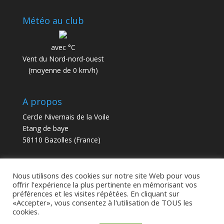
Météo au club
avec °C
Vent du Nord-nord-ouest
(moyenne de 0 km/h)
A propos
Cercle Nivernais de la Voile
Etang de baye
58110 Bazolles (France)
contact@cnv58.fr
Nous utilisons des cookies sur notre site Web pour vous
offrir l'expérience la plus pertinente en mémorisant vos
préférences et les visites répétées. En cliquant sur
«Accepter», vous consentez à l'utilisation de TOUS les
cookies.