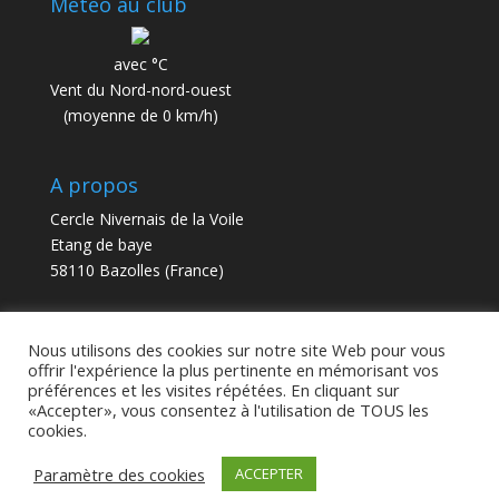
Météo au club
avec °C
Vent du Nord-nord-ouest
(moyenne de 0 km/h)
A propos
Cercle Nivernais de la Voile
Etang de baye
58110 Bazolles (France)
contact@cnv58.fr
Nous utilisons des cookies sur notre site Web pour vous
offrir l'expérience la plus pertinente en mémorisant vos
préférences et les visites répétées. En cliquant sur
«Accepter», vous consentez à l'utilisation de TOUS les
cookies.
Paramètre des cookies
ACCEPTER
Copyright 2024 - CNV - Tous droits réservés