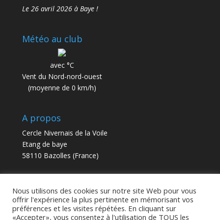
Le 26 avril 2026 à Baye !
Météo au club
avec °C
Vent du Nord-nord-ouest
(moyenne de 0 km/h)
A propos
Cercle Nivernais de la Voile
Etang de baye
58110 Bazolles (France)
contact@cnv58.fr
Nous utilisons des cookies sur notre site Web pour vous
offrir l'expérience la plus pertinente en mémorisant vos
préférences et les visites répétées. En cliquant sur
«Accepter», vous consentez à l'utilisation de TOUS les