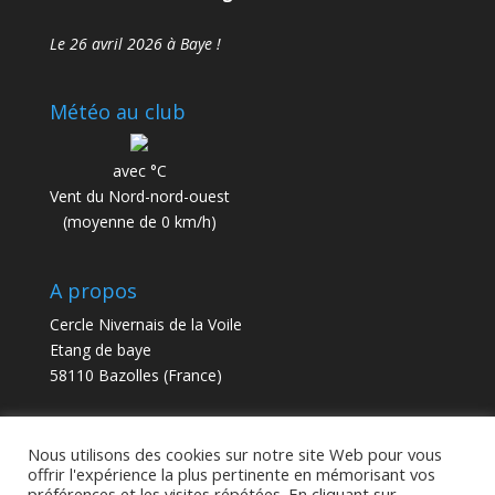
Le 26 avril 2026 à Baye !
Météo au club
avec °C
Vent du Nord-nord-ouest
(moyenne de 0 km/h)
A propos
Cercle Nivernais de la Voile
Etang de baye
58110 Bazolles (France)
contact@cnv58.fr
Nous utilisons des cookies sur notre site Web pour vous
offrir l'expérience la plus pertinente en mémorisant vos
préférences et les visites répétées. En cliquant sur