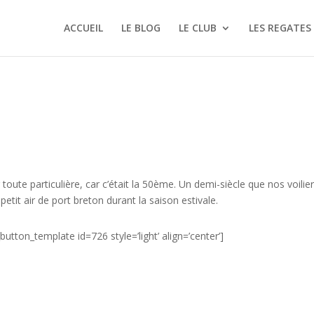
ACCUEIL
LE BLOG
LE CLUB
LES REGATES
oute particulière, car c’était la 50ème. Un demi-siècle que nos voilie
petit air de port breton durant la saison estivale.
utton_template id=726 style=’light’ align=’center’]