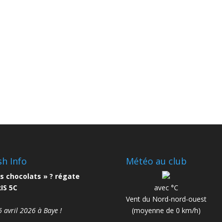
sh Info
Météo au club
s chocolats » ? régate
IS 5C
avec °C
Vent du Nord-nord-ouest
6 avril 2026 à Baye !
(moyenne de 0 km/h)