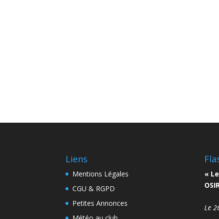
Liens
Fla
Mentions Légales
« Le
OSIR
CGU & RGPD
Petites Annonces
Le 2
Météo au club