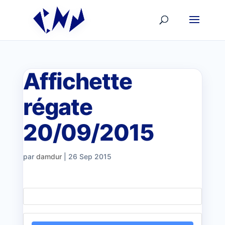
Affichette
régate
20/09/2015
par
damdur
|
26 Sep 2015