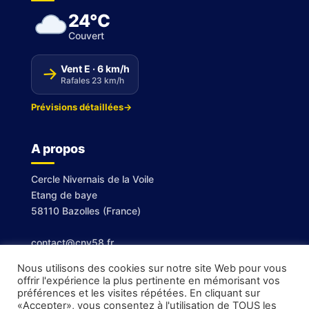
24°C
Couvert
Vent E · 6 km/h
↑
Rafales 23 km/h
Prévisions détaillées
→
A propos
Cercle Nivernais de la Voile
Etang de baye
58110 Bazolles (France)
contact@cnv58.fr
Nous utilisons des cookies sur notre site Web pour vous
offrir l'expérience la plus pertinente en mémorisant vos
préférences et les visites répétées. En cliquant sur
«Accepter», vous consentez à l'utilisation de TOUS les