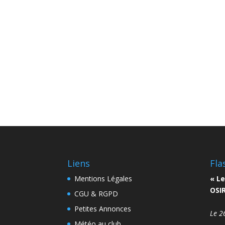
Liens
Fla
Mentions Légales
« Le
OSIR
CGU & RGPD
Petites Annonces
Le 2
Météo au club