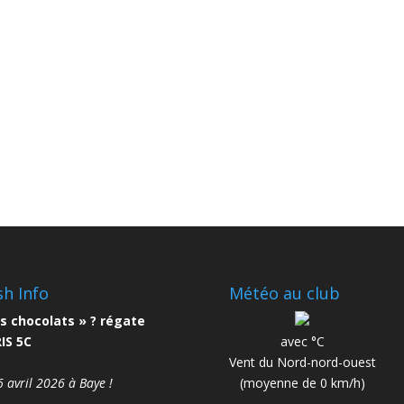
sh Info
Météo au club
s chocolats » ? régate
IS 5C
avec °C
Vent du Nord-nord-ouest
6 avril 2026 à Baye !
(moyenne de 0 km/h)