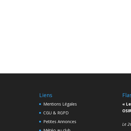
Liens
Fla
Mentions Légales
« Le
OSIR
CGU & RGPD
Petites Annonces
Le 2
Météo au club