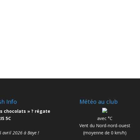
sh Info
Météo au club
s chocolats » ? régate
IS 5C
avec °C
Vent du Nord-nord-ouest
6 avril 2026 à Baye !
(moyenne de 0 km/h)