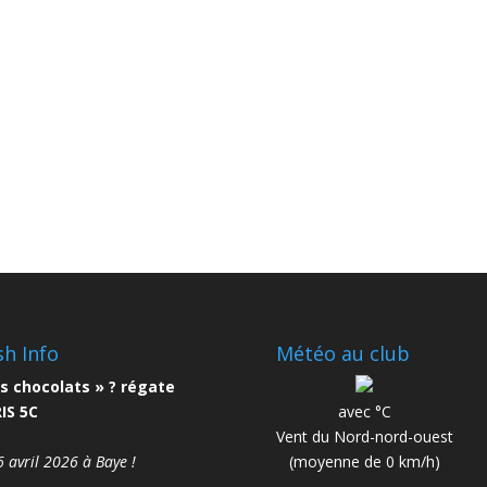
sh Info
Météo au club
s chocolats » ? régate
IS 5C
avec °C
Vent du Nord-nord-ouest
6 avril 2026 à Baye !
(moyenne de 0 km/h)