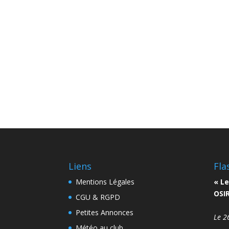
Liens
Fla
Mentions Légales
« Le
OSIR
CGU & RGPD
Petites Annonces
Le 2
Météo au club