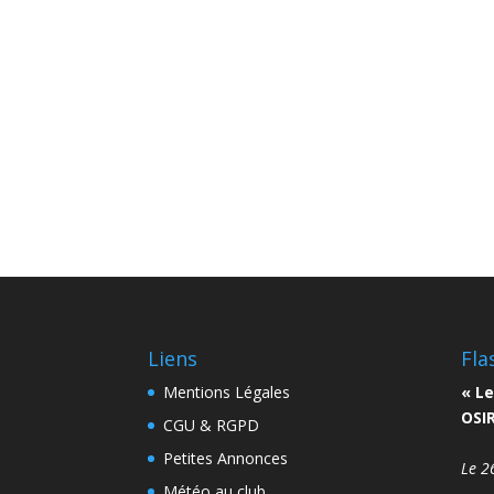
Liens
Fla
Mentions Légales
« Le
OSIR
CGU & RGPD
Petites Annonces
Le 2
Météo au club