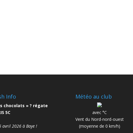
sh Info
Météo au club
s chocolats » ? régate
IS 5C
avec °C
Vent du Nord-nord-ouest
6 avril 2026 à Baye !
(moyenne de 0 km/h)