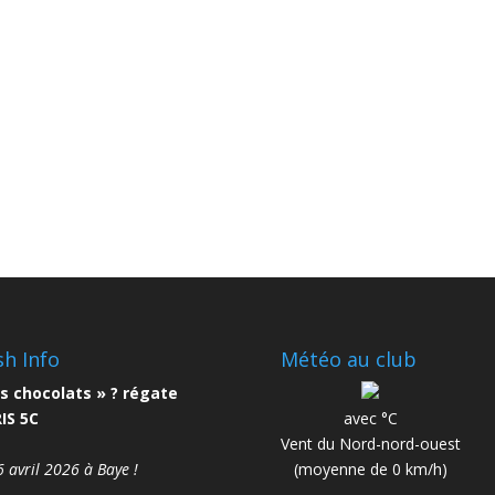
sh Info
Météo au club
s chocolats » ? régate
IS 5C
avec °C
Vent du Nord-nord-ouest
6 avril 2026 à Baye !
(moyenne de 0 km/h)