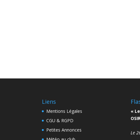
Liens
Fla
Mentions Légales
« Le
OSIR
CGU & RGPD
Petites Annonces
Le 2
Météo au club