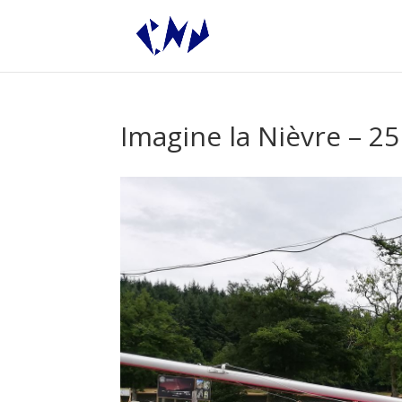
Imagine la Nièvre – 25
par
damdur
|
26 Juin 2022
|
Le Blog
|
0 commen