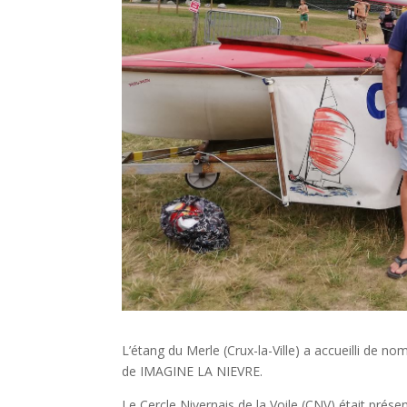
L’étang du Merle (Crux-la-Ville) a accueilli de n
de IMAGINE LA NIEVRE.
Le Cercle Nivernais de la Voile (CNV) était prés