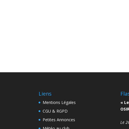
Liens
Fla
Mentions Légales
« Le
OSIR
CGU & RGPD
Petites Annonces
Le 2
Météo au club