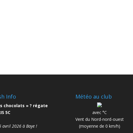
sh Info
Météo au club
s chocolats » ? régate
IS 5C
avec °C
Vent du Nord-nord-ouest
6 avril 2026 à Baye !
(moyenne de 0 km/h)