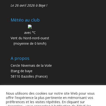
Le 26 avril 2026 à Baye !
Météo au club
avec °C
Vent du Nord-nord-ouest
(moyenne de 0 km/h)
A propos
Cercle Nivernais de la Voile
Etang de baye
58110 Bazolles (France)
contact@cnv58.fr
Nous utilisons des cookies sur notre site Web pour vous
offrir l'expérience la plus pertinente en mémorisant vos
préférences et les visites répétées. En cliquant sur