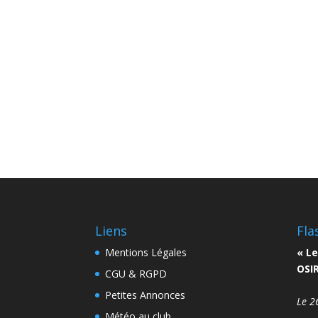
Liens
Fla
Mentions Légales
« Le
OSIR
CGU & RGPD
Petites Annonces
Le 2
Météo au club