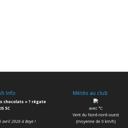
sh Info
Météo au club
s chocolats » ? régate
IS 5C
avec °C
Vent du Nord-nord-ouest
6 avril 2026 à Baye !
(moyenne de 0 km/h)