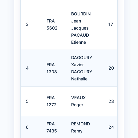
BOURDIN
C 
FRA
Jean
3
17
Bo
5602
Jacques
Voi
PACAUD
Etienne
DAGOURY
FRA
Xavier
Bo
4
20
1308
DAGOURY
Voi
Nathalie
C 
FRA
VEAUX
5
23
Mo
1272
Roger
Bl
FRA
REMOND
6
24
C 
7435
Remy