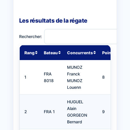
Les résultats de la régate
Rechercher:
Rang
Bateau
Concurrents
Points
Cl
MUNOZ
FRA
Franck
Voi
1
8
8018
MUNOZ
Dé
Louenn
HUGUEL
Alain
Bo
2
FRA 1
9
GORGEON
Voi
Bernard