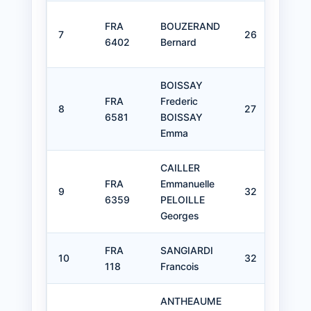
C 
FRA
BOUZERAND
7
26
Mo
6402
Bernard
Bl
BOISSAY
FRA
Frederic
Voi
8
27
6581
BOISSAY
Dé
Emma
CAILLER
FRA
Emmanuelle
Voi
9
32
6359
PELOILLE
Dé
Georges
FRA
SANGIARDI
10
32
C 
118
Francois
ANTHEAUME