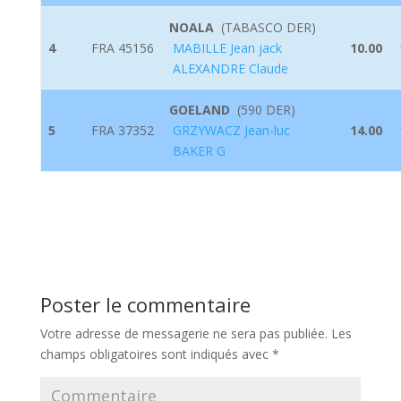
NOALA
(
TABASCO DER
)
4
FRA 45156
MABILLE Jean jack
10.00
ALEXANDRE Claude
GOELAND
(
590 DER
)
5
FRA 37352
GRZYWACZ Jean-luc
14.00
BAKER G
Poster le commentaire
Votre adresse de messagerie ne sera pas publiée.
Les
champs obligatoires sont indiqués avec
*