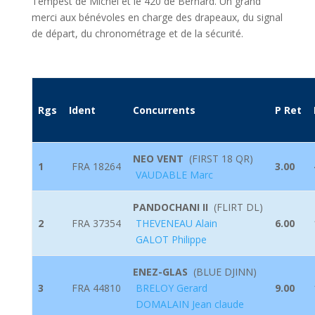
Tempest de Michel et le 420 de Bernard. Un grand
merci aux bénévoles en charge des drapeaux, du signal
de départ, du chronométrage et de la sécurité.
Rgs
Ident
Concurrents
P Ret
NEO VENT
(
FIRST 18 QR
)
1
FRA 18264
3.00
VAUDABLE Marc
PANDOCHANI II
(
FLIRT DL
)
2
FRA 37354
THEVENEAU Alain
6.00
GALOT Philippe
ENEZ-GLAS
(
BLUE DJINN
)
3
FRA 44810
BRELOY Gerard
9.00
DOMALAIN Jean claude