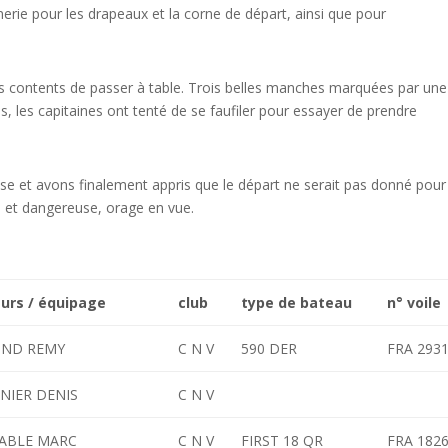
inerie pour les drapeaux et la corne de départ, ainsi que pour
ès contents de passer à table. Trois belles manches marquées par une
 les capitaines ont tenté de se faufiler pour essayer de prendre
se et avons finalement appris que le départ ne serait pas donné pour
et dangereuse, orage en vue.
urs / équipage
club
type de bateau
n° voile
ND REMY
C N V
590 DER
FRA 293
NIER DENIS
C N V
ABLE MARC
C N V
FIRST 18 QR
FRA 182