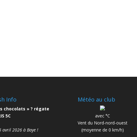
sh Info
Météo au club
s chocolats » ? régate
IS 5C
avec °C
Vent du Nord-nord-ouest
6 avril 2026 à Baye !
(moyenne de 0 km/h)