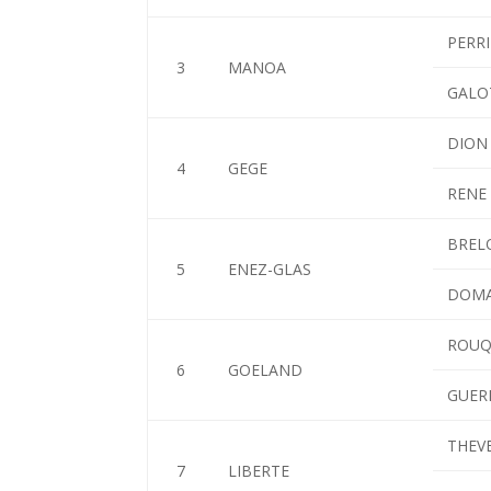
PERRI
3
MANOA
GALOT
DION 
4
GEGE
RENE
BREL
5
ENEZ-GLAS
DOMAL
ROUQU
6
GOELAND
GUERI
THEV
7
LIBERTE