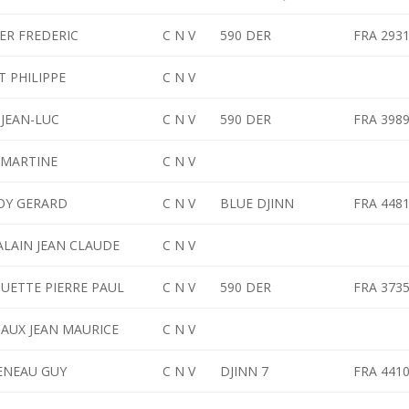
ER FREDERIC
C N V
590 DER
FRA 293
 PHILIPPE
C N V
JEAN-LUC
C N V
590 DER
FRA 398
 MARTINE
C N V
OY GERARD
C N V
BLUE DJINN
FRA 448
AIN JEAN CLAUDE
C N V
ETTE PIERRE PAUL
C N V
590 DER
FRA 373
AUX JEAN MAURICE
C N V
ENEAU GUY
C N V
DJINN 7
FRA 441