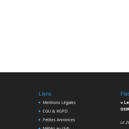
Liens
Fla
Mentions Légales
« Le
OSIR
CGU & RGPD
Petites Annonces
Le 2
Météo au club