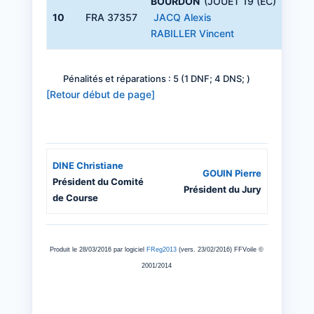
BOURDON
(JOUET 19 (EC)
10
FRA 37357
JACQ Alexis
RABILLER Vincent
Pénalités et réparations : 5 (1 DNF; 4 DNS; )
[Retour début de page]
DINE Christiane
GOUIN Pierre
Président du Comité
Président du Jury
de Course
Produit le 28/03/2016 par logiciel
FReg2013
(vers. 23/02/2016) FFVoile ©
2001/2014