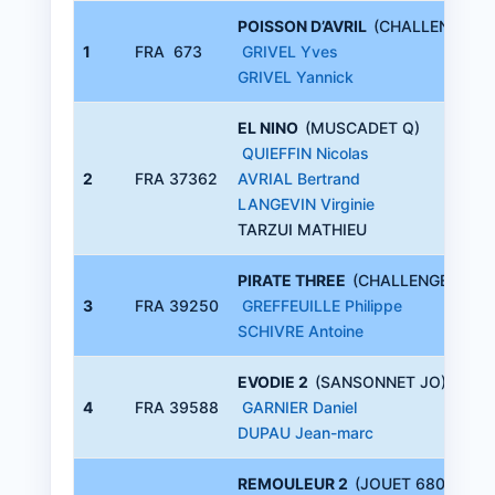
POISSON D’AVRIL
(CHALLENGER M
1
FRA 673
GRIVEL Yves
GRIVEL Yannick
EL NINO
(MUSCADET Q)
QUIEFFIN Nicolas
2
FRA 37362
AVRIAL Bertrand
LANGEVIN Virginie
TARZUI MATHIEU
PIRATE THREE
(CHALLENGER M)
3
FRA 39250
GREFFEUILLE Philippe
SCHIVRE Antoine
EVODIE 2
(SANSONNET JO)
4
FRA 39588
GARNIER Daniel
DUPAU Jean-marc
REMOULEUR 2
(JOUET 680 DE)