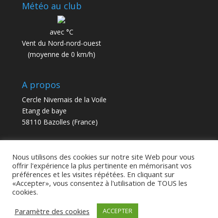
Météo au club
avec °C
Vent du Nord-nord-ouest
(moyenne de 0 km/h)
A propos
Cercle Nivernais de la Voile
Etang de baye
58110 Bazolles (France)
contact@cnv58.fr
Nous utilisons des cookies sur notre site Web pour vous
offrir l'expérience la plus pertinente en mémorisant vos
préférences et les visites répétées. En cliquant sur
«Accepter», vous consentez à l'utilisation de TOUS les
cookies.
Paramètre des cookies
ACCEPTER