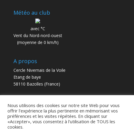
Météo au club
avec °C
Vent du Nord-nord-ouest
(moyenne de 0 km/h)
A propos
Cercle Nivernais de la Voile
Etang de baye
58110 Bazolles (France)
contact@cnv58.fr
Nous utilisons des cookies sur notre site Web pour vous
offrir l'expérience la plus pertinente en mémorisant vos
préférences et les visites répétées. En cliquant sur
«Accepter», vous consentez à l'utilisation de TOUS les
cookies.