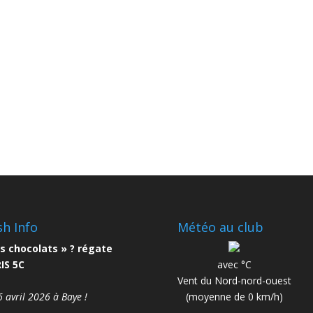
sh Info
Météo au club
s chocolats » ? régate
IS 5C
avec °C
Vent du Nord-nord-ouest
6 avril 2026 à Baye !
(moyenne de 0 km/h)