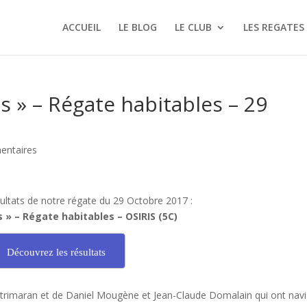
ACCUEIL
LE BLOG
LE CLUB
LES REGATES
s » – Régate habitables – 29
entaires
ultats de notre régate du 29 Octobre 2017 :
 » – Régate habitables – OSIRIS (5C)
Découvrez les résultats
on trimaran et de Daniel Mougène et Jean-Claude Domalain qui ont nav