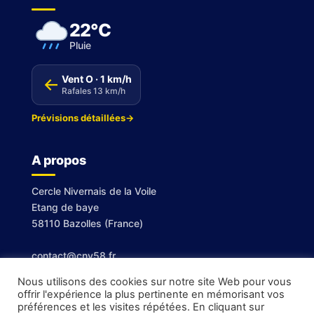
22°C
Pluie
Vent O · 1 km/h
↑
Rafales 13 km/h
Prévisions détaillées
→
A propos
Cercle Nivernais de la Voile
Etang de baye
58110 Bazolles (France)
contact@cnv58.fr
Nous utilisons des cookies sur notre site Web pour vous
offrir l'expérience la plus pertinente en mémorisant vos
préférences et les visites répétées. En cliquant sur