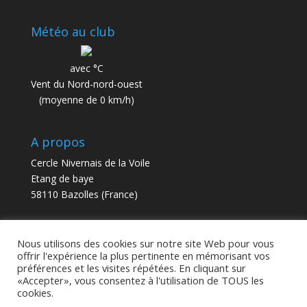
Météo au club
avec °C
Vent du Nord-nord-ouest
(moyenne de 0 km/h)
A propos
Cercle Nivernais de la Voile
Etang de baye
58110 Bazolles (France)
contact@cnv58.fr
Nous utilisons des cookies sur notre site Web pour vous
offrir l'expérience la plus pertinente en mémorisant vos
préférences et les visites répétées. En cliquant sur
«Accepter», vous consentez à l'utilisation de TOUS les
cookies.